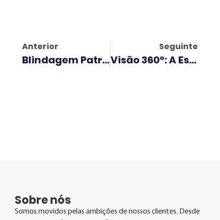
Anterior
Seguinte
Blindagem Patrimonial Familiar: Proteção Inteligente Contra Riscos Conjugais E Sucessórios
Visão 360º: A Estratégia Que Transforma Ambições Em Resultados Reais
Sobre nós
Somos movidos pelas ambições de nossos clientes. Desde