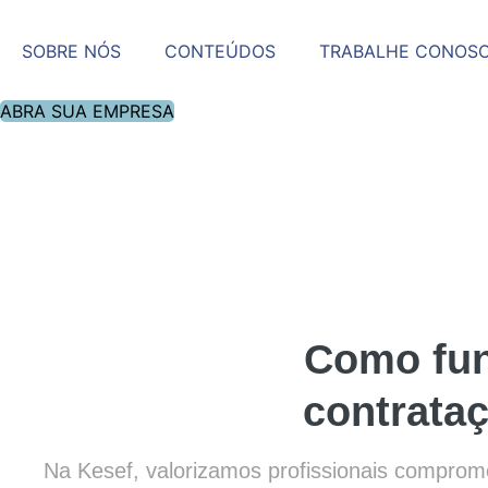
Ir
para
SOBRE NÓS
CONTEÚDOS
TRABALHE CONOS
o
conteúdo
ABRA SUA EMPRESA
Como fun
contrataç
Na Kesef, valorizamos profissionais comprom