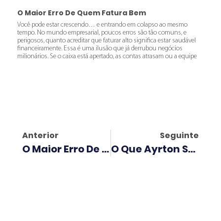
O Maior Erro De Quem Fatura Bem
Você pode estar crescendo… e entrando em colapso ao mesmo
tempo. No mundo empresarial, poucos erros são tão comuns, e
perigosos, quanto acreditar que faturar alto significa estar saudável
financeiramente. Essa é uma ilusão que já derrubou negócios
milionários. Se o caixa está apertado, as contas atrasam ou a equipe
Anterior
Seguinte
O Maior Erro De Quem Fatura Bem
O Que Ayrton Senna Ensina Para Empresários?