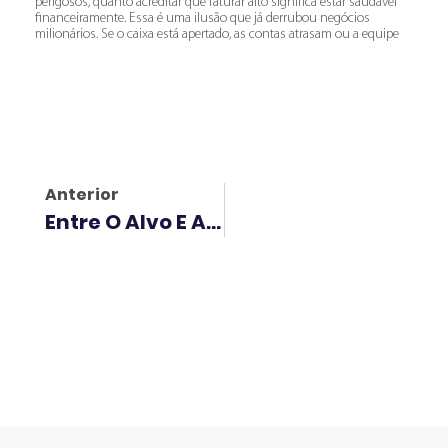
perigosos, quanto acreditar que faturar alto significa estar saudável
financeiramente. Essa é uma ilusão que já derrubou negócios
milionários. Se o caixa está apertado, as contas atrasam ou a equipe
Anterior
Entre O Alvo E A Curva: Como Tiro E Senna Inspiram Decisões De Alta Performance