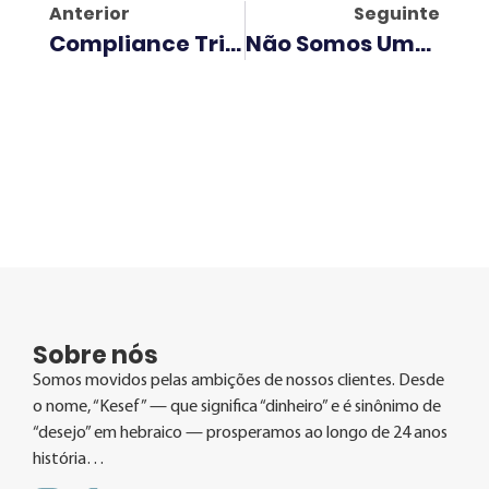
Anterior
Seguinte
Compliance Tributário: A Tática Inteligente Para Evitar Multas E Garantir Segurança Fiscal
Não Somos Uma Contabilidade, Somos Uma Estrutura De Crescimento.
Sobre nós
Somos movidos pelas ambições de nossos clientes. Desde
o nome, “Kesef” — que significa “dinheiro” e é sinônimo de
“desejo” em hebraico — prosperamos ao longo de 24 anos
história…